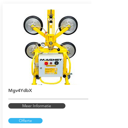
Mgv4YdbX
Meer Informatie
Offerte