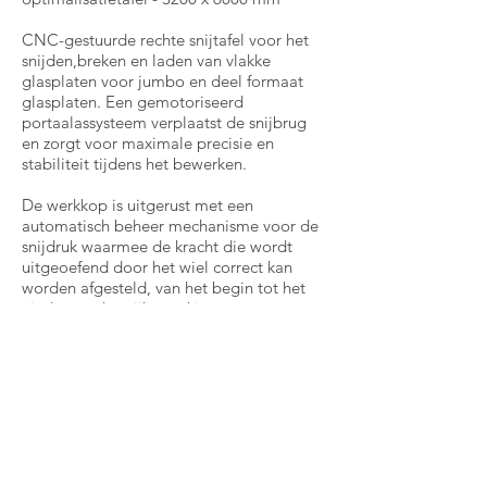
CNC-gestuurde rechte snijtafel voor het
snijden,breken en laden van vlakke
glasplaten voor jumbo en deel formaat
glasplaten. Een gemotoriseerd
portaalassysteem verplaatst de snijbrug
en zorgt voor maximale precisie en
stabiliteit tijdens het bewerken.
De werkkop is uitgerust met een
automatisch beheer mechanisme voor de
snijdruk waarmee de kracht die wordt
uitgeoefend door het wiel correct kan
worden afgesteld, van het begin tot het
einde van de snijbewerking.
Kenmerken:
* Opslag op pc-harde schijf van
snijpatronen, optimalisaties van
geïmporteerde vormen Inclusief volledige
documenten en extra onderdelen